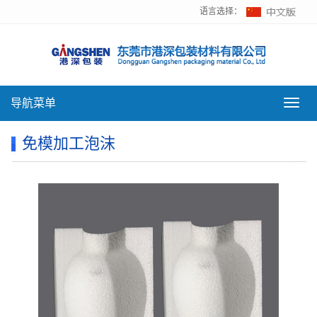
语言选择：
导航菜单
导
航
菜
免模加工泡沫
单