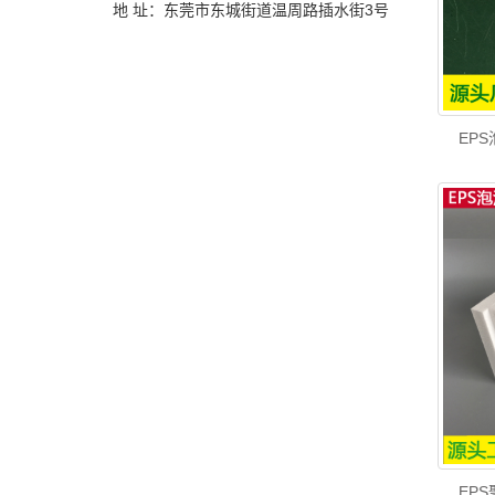
地 址：东莞市东城街道温周路插水街3号
EP
EP