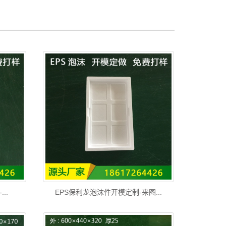
..
EPS保利龙泡沫件开模定制-来图...