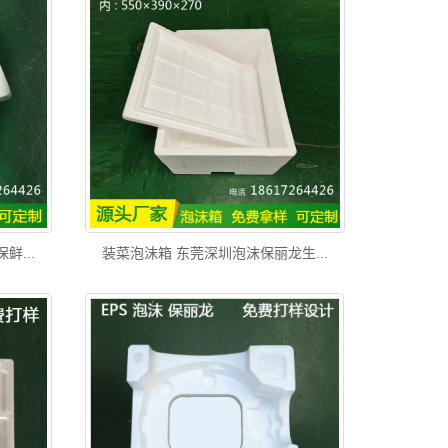
...
装菜泡沫箱 东莞深圳泡沫保丽龙生...