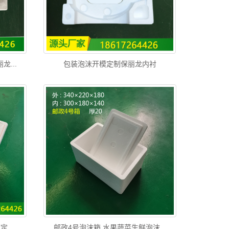
...
包装泡沫开模定制保丽龙内衬
...
邮政4号泡沫箱 水果蔬菜生鲜泡沫...