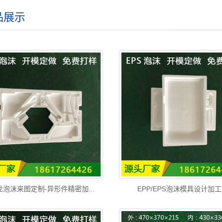
品展示
龙泡沫来图定制-异形件精密加...
EPP/EPS泡沫模具设计加工-.