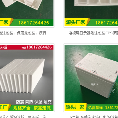
S泡沫包装，保丽龙包装，模具...
电视屏显示器泡沫包装EPS保丽龙
S聚苯乙烯泡沫板，聚苯板、泡...
5号箱 东莞泡沫箱厂家 泡沫箱定