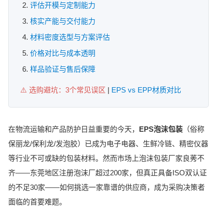
评估开模与定制能力
核实产能与交付能力
材料密度选型与方案评估
价格对比与成本透明
样品验证与售后保障
⚠️ 选购避坑：3个常见误区
|
EPS vs EPP材质对比
在物流运输和产品防护日益重要的今天，
EPS泡沫包装
（俗称
保丽龙/保利龙/发泡胶）已成为电子电器、生鲜冷链、精密仪器
等行业不可或缺的包装材料。然而市场上泡沫包装厂家良莠不
齐——东莞地区注册泡沫厂超过200家，但真正具备ISO双认证
的不足30家——如何挑选一家靠谱的供应商，成为采购决策者
面临的首要难题。