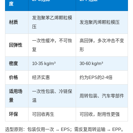
度
发泡聚苯乙烯颗粒模
材质
发泡聚丙烯颗粒模压
压
一次性缓冲，不可恢
高回弹，多次冲击不变
回弹性
复
形
密度
10-35 kg/m³
30-60 kg/m³
价格
经济实惠
约为EPS的2-4倍
适用场
一次性包装、冷链保
周转包装、汽车零部件
景
温
环保
可回收再生
可回收，耐用性更强
选型原则：包装仅用一次 → EPS；需反复周转运输 → EPP。