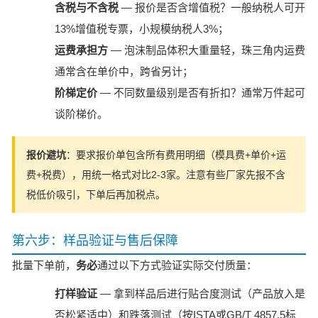
含税与不含税
— 报价是否含增值税？一般纳税人可开
13%增值税专票，小规模纳税人3%；
运费承担方
— 泡沫制品体积大重量轻，珠三角内运费
通常含在单价中，跨省另计；
阶梯定价
— 不同数量级别是否有折扣？通常万件起可
谈阶梯价。
报价避坑
：要求报价单包含所有费用明细（模具费+单价+运
费+税费），用统一格式对比2-3家。注意有些厂家先报不含
税低价吸引，下单后再加税点。
第六步：样品验证与售后保障
批量下单前，
务必
通过以下方式验证实际交付质量：
打样验证
— 拿到样品后进行贴合度测试（产品放入是
否松紧适中）和跌落测试（按ISTA或GB/T 4857.5标