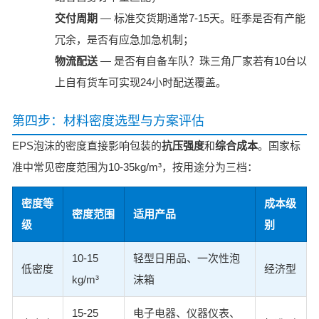
交付周期
— 标准交货期通常7-15天。旺季是否有产能
冗余，是否有应急加急机制；
物流配送
— 是否有自备车队？珠三角厂家若有10台以
上自有货车可实现24小时配送覆盖。
第四步：材料密度选型与方案评估
EPS泡沫的密度直接影响包装的
抗压强度
和
综合成本
。国家标
准中常见密度范围为10-35kg/m³，按用途分为三档：
密度等
成本级
密度范围
适用产品
级
别
10-15
轻型日用品、一次性泡
低密度
经济型
kg/m³
沫箱
15-25
电子电器、仪器仪表、