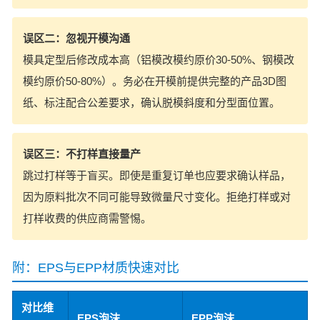
误区二：忽视开模沟通
模具定型后修改成本高（铝模改模约原价30-50%、钢模改
模约原价50-80%）。务必在开模前提供完整的产品3D图
纸、标注配合公差要求，确认脱模斜度和分型面位置。
误区三：不打样直接量产
跳过打样等于盲买。即使是重复订单也应要求确认样品，
因为原料批次不同可能导致微量尺寸变化。拒绝打样或对
打样收费的供应商需警惕。
附：EPS与EPP材质快速对比
对比维
EPS泡沫
EPP泡沫