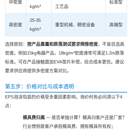
中密度
标准型
kg/m³
工艺品
25-35
高密度
重型机械、精密设备
高端型
kg/m³
选择原则：
按产品重量和跌落测试要求倒推密度
，不盲目选高
密度。例如15kg电器产品，18kg/m³密度通常可满足1.2m跌落
标准。可在产品接触面加EVA垫片补偿，综合成本更优。建议
要求供应商提供多密度方案对比。
第五步：价格对比与成本透明
EPS泡沫包装的价格受多重因素影响，询价时务必问清以下4
点：
模具费归属
— 是否单独计算？模具归客户还是厂家？
行业惯例是客户承担模具费、拥有模具所有权；