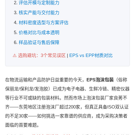
评估开模与定制能力
核实产能与交付能力
材料密度选型与方案评估
价格对比与成本透明
样品验证与售后保障
⚠️ 选购避坑：3个常见误区
|
EPS vs EPP材质对比
在物流运输和产品防护日益重要的今天，
EPS泡沫包装
（俗称
保丽龙/保利龙/发泡胶）已成为电子电器、生鲜冷链、精密仪器
等行业不可或缺的包装材料。然而市场上泡沫包装厂家良莠不
齐——东莞地区注册泡沫厂超过200家，但真正具备ISO双认证
的不足30家——如何挑选一家靠谱的供应商，成为采购决策者
面临的首要难题。