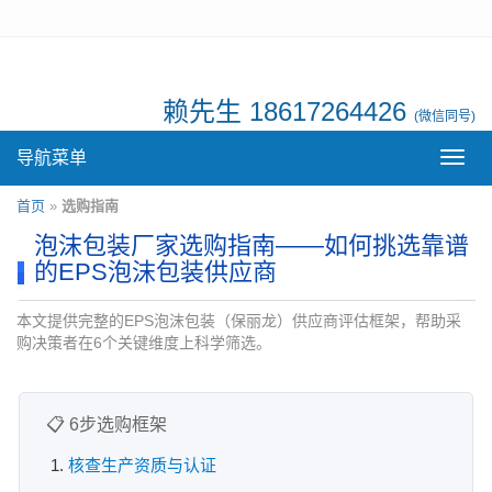
赖先生 18617264426
(微信同号)
导航菜单
导
航
菜
首页
»
选购指南
单
泡沫包装厂家选购指南——如何挑选靠谱
的EPS泡沫包装供应商
本文提供完整的EPS泡沫包装（保丽龙）供应商评估框架，帮助采
购决策者在6个关键维度上科学筛选。
📋 6步选购框架
核查生产资质与认证