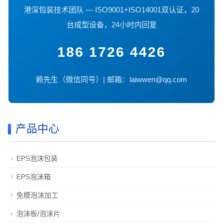
港深包装技术团队 — ISO9001+ISO14001双认证，20
台成型设备，24小时内回复
186 1726 4426
赖先生（微信同号）| 邮箱：laiwwen@qq.com
产品中心
EPS泡沫包装
EPS泡沫箱
免模泡沫加工
泡沫板/泡沫片