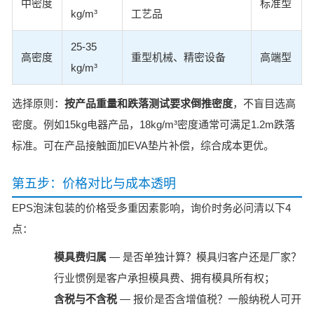
中密度
标准型
kg/m³
工艺品
25-35
高密度
重型机械、精密设备
高端型
kg/m³
选择原则：
按产品重量和跌落测试要求倒推密度
，不盲目选高
密度。例如15kg电器产品，18kg/m³密度通常可满足1.2m跌落
标准。可在产品接触面加EVA垫片补偿，综合成本更优。
第五步：价格对比与成本透明
EPS泡沫包装的价格受多重因素影响，询价时务必问清以下4
点：
模具费归属
— 是否单独计算？模具归客户还是厂家？
行业惯例是客户承担模具费、拥有模具所有权；
含税与不含税
— 报价是否含增值税？一般纳税人可开