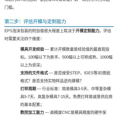
门槛。
第二步：评估开模与定制能力
EPS泡沫包装的附加值很大程度上取决于
开模定制能力
。评估
时需要关注四个维度：
模具开发经验
— 累计开模数量是经验值的最直观指
标。100幅以下为新手、500幅以上可称成熟、1000幅
以上为资深；
支持的文件格式
— 是否接受STEP、IGES等3D图纸
格式？是否支持实物样品逆向建模？
打样周期
— 行业标准：简易模具3-5天、中等复杂模
具5-7天、高复杂模具7-15天。免费打样是诚意供应商
的基本配置；
数控加工能力
— 高精度CNC是模具精度的硬件保