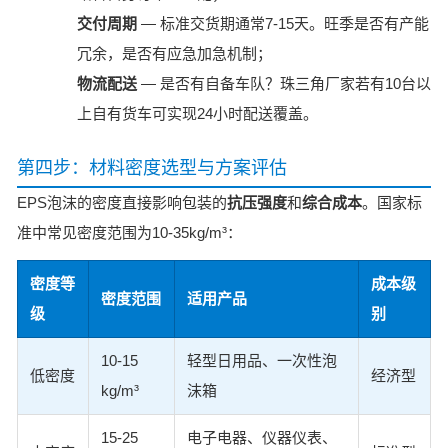
交付周期
— 标准交货期通常7-15天。旺季是否有产能
冗余，是否有应急加急机制；
物流配送
— 是否有自备车队？珠三角厂家若有10台以
上自有货车可实现24小时配送覆盖。
第四步：材料密度选型与方案评估
EPS泡沫的密度直接影响包装的
抗压强度
和
综合成本
。国家标
准中常见密度范围为10-35kg/m³：
密度等
成本级
密度范围
适用产品
级
别
10-15
轻型日用品、一次性泡
低密度
经济型
kg/m³
沫箱
15-25
电子电器、仪器仪表、