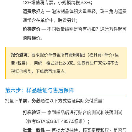
13%增值税专票，小规模纳税人3%；
运费承担方
— 泡沫制品体积大重量轻，珠三角内运费
通常含在单价中，跨省另计；
阶梯定价
— 不同数量级别是否有折扣？通常万件起可
谈阶梯价。
报价避坑
：要求报价单包含所有费用明细（模具费+单价+运
费+税费），用统一格式对比2-3家。注意有些厂家先报不含
税低价吸引，下单后再加税点。
第六步：样品验证与售后保障
批量下单前，
务必
通过以下方式验证实际交付质量：
打样验证
— 拿到样品后进行贴合度测试和跌落测试
（参考ISTA或GB/T 4857.5标准）；
批量一致性
— 首批大货抽检，核实密度和尺寸是否与