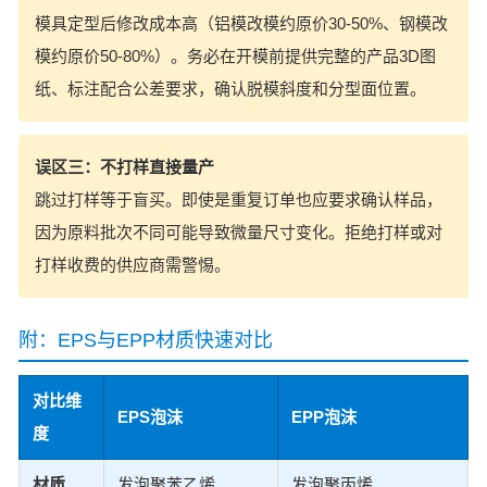
模具定型后修改成本高（铝模改模约原价30-50%、钢模改
模约原价50-80%）。务必在开模前提供完整的产品3D图
纸、标注配合公差要求，确认脱模斜度和分型面位置。
误区三：不打样直接量产
跳过打样等于盲买。即使是重复订单也应要求确认样品，
因为原料批次不同可能导致微量尺寸变化。拒绝打样或对
打样收费的供应商需警惕。
附：EPS与EPP材质快速对比
对比维
EPS泡沫
EPP泡沫
度
材质
发泡聚苯乙烯
发泡聚丙烯