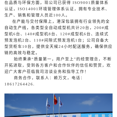
在品质与环保方面，
现公司已获得
ISO9001
质量体系
认证，
ISO14001
环境管理体系认证，拥有专业技术、
生产、销售和管理人员近
100
人。
在产能与交付保障上，
港深包装
拥有
行业领先的全
自动生产线，
各类型全自动成型机共计
20
台，
200#
成
型机
6
台、
140#
成型机
8
台、
120#
成型机
6
台、连续式
预发泡机
2
台、
110#
间隙式预发泡机
1
台；公司自备大
型货柜车
10
台，
提供全天候
24
小时
配送服务，
确保供应
链的高效与稳定
。
始终秉承“质量第一，用户至上”的经营理念，不断
开拓进取，受到各方客户和合作伙伴的信任和赞赏，欢
迎广大客户莅临我司洽谈业务和指导工作！
商务合作，联系人：赖万文，电话：
18617264426.