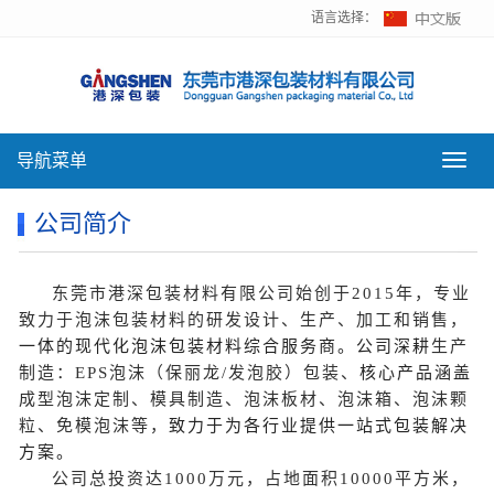
语言选择：
导航菜单
导
航
菜
公司简介
单
东莞市港深包装材料有限公司始创于
2015
年，专业
致力于泡沫包装材料的研发设计、生产、加工和销售，
一体的现代化泡沫包装材料综合服务商。
公司深耕
生产
制造：
EPS
泡沫（保丽龙
/
发泡胶）包装、
核心产品涵盖
成型泡沫定制、模具制造、泡沫板材、泡沫箱、泡沫颗
粒、免模泡沫等，
致力于为各行业提供一站式包装解决
方案。
公司总投资达
1000
万元，占地面积
10000
平方米，